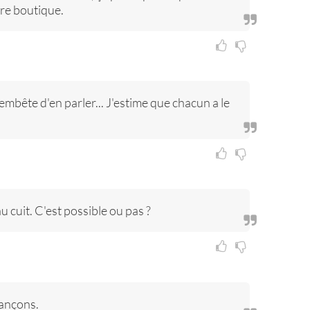
ière boutique.
embête d'en parler... J'estime que chacun a le
 cuit. C'est possible ou pas ?
rançons.