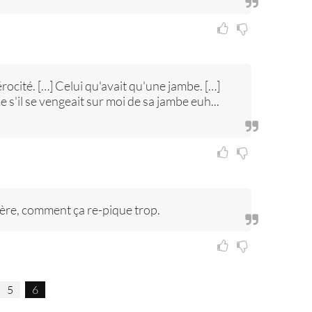
rocité. […] Celui qu'avait qu'une jambe. […]
 s'il se vengeait sur moi de sa jambe euh...
rrière, comment ça re-pique trop.
5
6