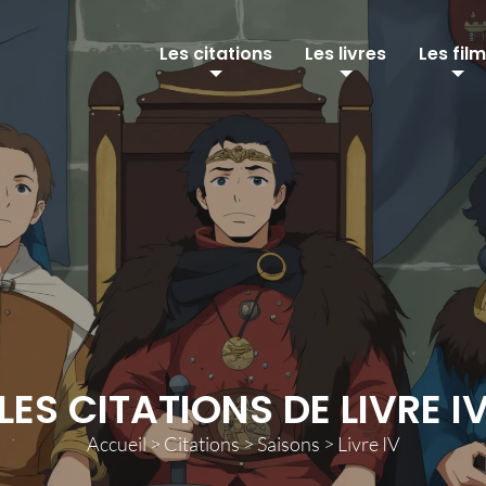
Les citations
Les livres
Les fil
LES CITATIONS DE LIVRE I
Accueil
>
Citations
>
Saisons
>
Livre IV