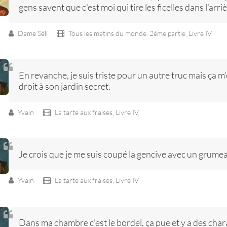
gens savent que c'est moi qui tire les ficelles dans l'arr
Dame Séli
Tous les matins du monde, 2ème partie,
Livre IV
En revanche, je suis triste pour un autre truc mais ça m'
droit à son jardin secret.
Yvain
La tarte aux fraises,
Livre IV
Je crois que je me suis coupé la gencive avec un grumeau
Yvain
La tarte aux fraises,
Livre IV
Dans ma chambre c'est le bordel, ça pue et y a des cha