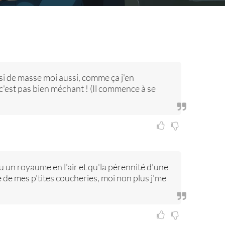
si de masse moi aussi, comme ça j'en
c'est pas bien méchant ! (Il commence à se
tu un royaume en l'air et qu'la pérennité d'une
e de mes p'tites coucheries, moi non plus j'me