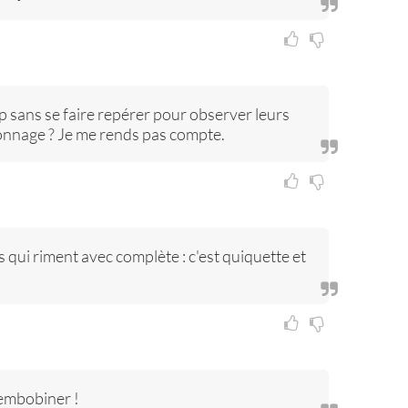
mp sans se faire repérer pour observer leurs
spionnage ? Je me rends pas compte.
s qui riment avec complète : c'est quiquette et
rembobiner !