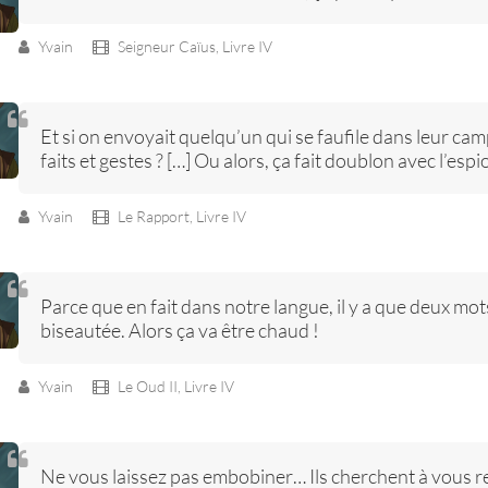
Yvain
Seigneur Caïus,
Livre IV
Et si on envoyait quelqu’un qui se faufile dans leur ca
faits et gestes ? […] Ou alors, ça fait doublon avec l’e
Yvain
Le Rapport,
Livre IV
Parce que en fait dans notre langue, il y a que deux mot
biseautée. Alors ça va être chaud !
Yvain
Le Oud II,
Livre IV
Ne vous laissez pas embobiner… Ils cherchent à vous 