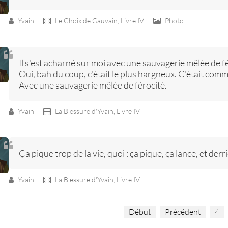
Yvain
Le Choix de Gauvain,
Livre IV
Photo
Il s'est acharné sur moi avec une sauvagerie mêlée de fé
Oui, bah du coup, c'était le plus hargneux. C'était comme
Avec une sauvagerie mêlée de férocité.
Yvain
La Blessure d'Yvain,
Livre IV
Ça pique trop de la vie, quoi : ça pique, ça lance, et de
Yvain
La Blessure d'Yvain,
Livre IV
Début
Précédent
4