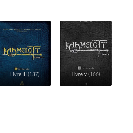
Livre III (137)
Livre V (166)