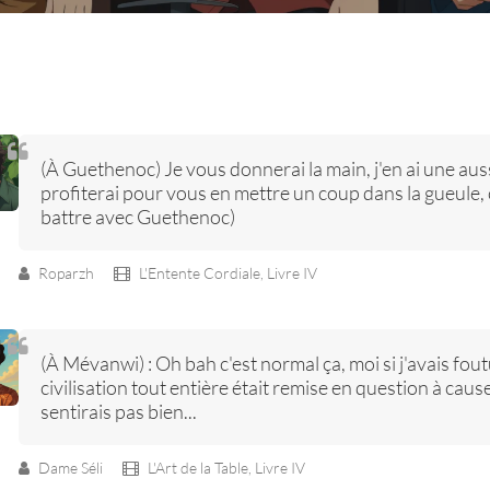
(À Guethenoc) Je vous donnerai la main, j'en ai une aus
profiterai pour vous en mettre un coup dans la gueule, 
battre avec Guethenoc)
Roparzh
L'Entente Cordiale,
Livre IV
(À Mévanwi) : Oh bah c'est normal ça, moi si j'avais fou
civilisation tout entière était remise en question à caus
sentirais pas bien...
Dame Séli
L'Art de la Table,
Livre IV