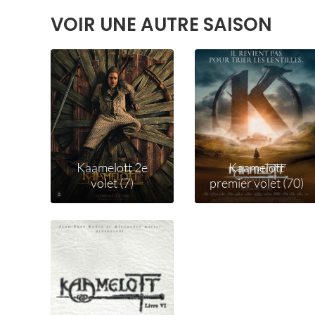
VOIR UNE AUTRE SAISON
Kaamelott 2e
Kaamelott
volet (7)
premier volet (70)