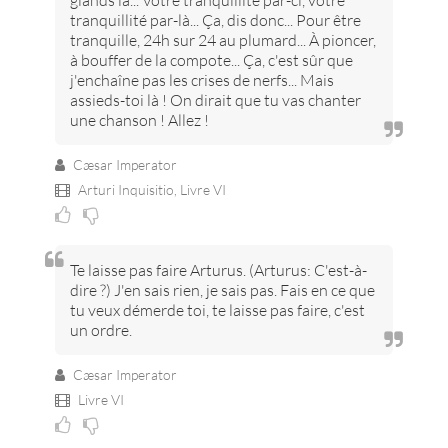
glands là... Votre tranquillité par-ci, votre
tranquillité par-là... Ça, dis donc... Pour être
tranquille, 24h sur 24 au plumard... À pioncer,
à bouffer de la compote... Ça, c'est sûr que
j'enchaîne pas les crises de nerfs... Mais
assieds-toi là ! On dirait que tu vas chanter
une chanson ! Allez !
Cæsar Imperator
Arturi Inquisitio,
Livre VI
Te laisse pas faire Arturus. (Arturus: C'est-à-
dire ?) J'en sais rien, je sais pas. Fais en ce que
tu veux démerde toi, te laisse pas faire, c'est
un ordre.
Cæsar Imperator
Livre VI