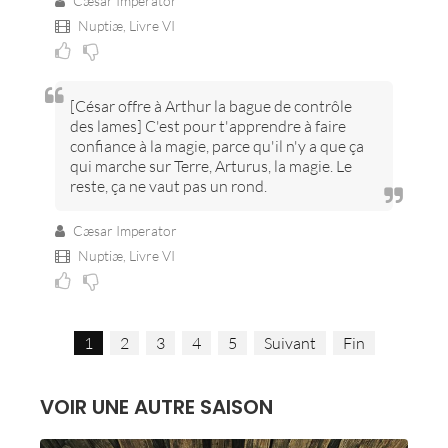
Cæsar Imperator
Nuptiæ,
Livre VI
[César offre à Arthur la bague de contrôle
des lames] C'est pour t'apprendre à faire
confiance à la magie, parce qu'il n'y a que ça
qui marche sur Terre, Arturus, la magie. Le
reste, ça ne vaut pas un rond.
Cæsar Imperator
Nuptiæ,
Livre VI
1
2
3
4
5
Suivant
Fin
VOIR UNE AUTRE SAISON