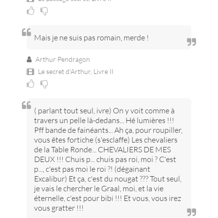
Mais je ne suis pas romain, merde !
Arthur Pendragon
Le secret d'Arthur,
Livre II
( parlant tout seul, ivre) On y voit comme à
travers un pelle là-dedans... Hé lumières !!!
Pff bande de fainéants... Ah ça, pour roupiller,
vous êtes fortiche (s'esclaffe) Les chevaliers
de la Table Ronde... CHEVALIERS DE MES
DEUX !!! Chuis p... chuis pas roi, moi ? C'est
p..., c'est pas moi le roi ?! (dégainant
Excalibur) Et ça, c'est du nougat ??? Tout seul,
je vais le chercher le Graal, moi, et la vie
éternelle, c'est pour bibi !!! Et vous, vous irez
vous gratter !!!