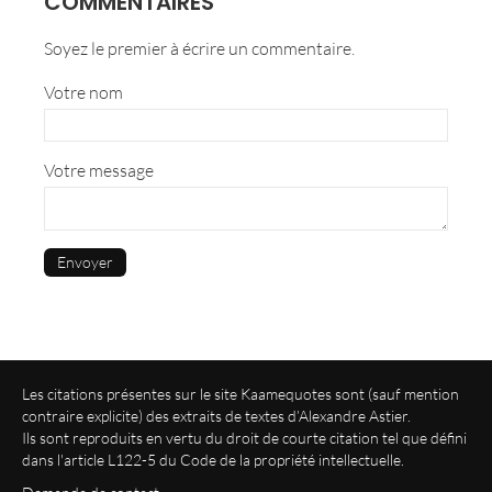
COMMENTAIRES
Soyez le premier à écrire un commentaire.
Votre nom
Votre message
Les citations présentes sur le site Kaamequotes sont (sauf mention
contraire explicite) des extraits de textes d’Alexandre Astier.
Ils sont reproduits en vertu du droit de courte citation tel que défini
dans
l'article L122-5 du Code de la propriété intellectuelle
.