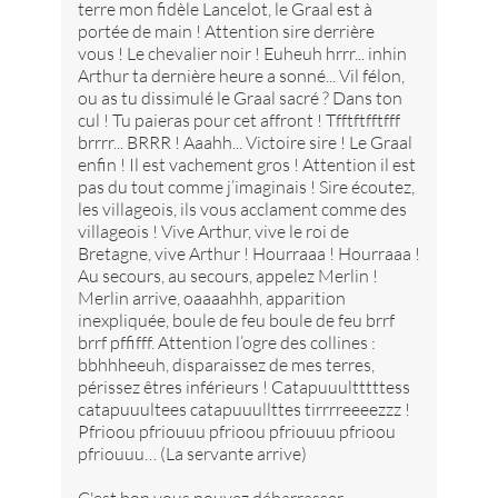
terre mon fidèle Lancelot, le Graal est à
portée de main ! Attention sire derrière
vous ! Le chevalier noir ! Euheuh hrrr... inhin
Arthur ta dernière heure a sonné... Vil félon,
ou as tu dissimulé le Graal sacré ? Dans ton
cul ! Tu paieras pour cet affront ! Tfftftfftfff
brrrr... BRRR ! Aaahh... Victoire sire ! Le Graal
enfin ! Il est vachement gros ! Attention il est
pas du tout comme j’imaginais ! Sire écoutez,
les villageois, ils vous acclament comme des
villageois ! Vive Arthur, vive le roi de
Bretagne, vive Arthur ! Hourraaa ! Hourraaa !
Au secours, au secours, appelez Merlin !
Merlin arrive, oaaaahhh, apparition
inexpliquée, boule de feu boule de feu brrf
brrf pffifff. Attention l’ogre des collines :
bbhhheeuh, disparaissez de mes terres,
périssez êtres inférieurs ! Catapuuultttttess
catapuuultees catapuuullttes tirrrreeeezzz !
Pfrioou pfriouuu pfrioou pfriouuu pfrioou
pfriouuu… (La servante arrive)