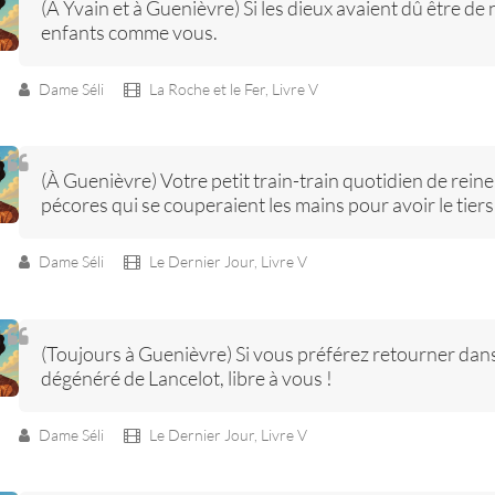
(À Yvain et à Guenièvre) Si les dieux avaient dû être de n
enfants comme vous.
Dame Séli
La Roche et le Fer,
Livre V
(À Guenièvre) Votre petit train-train quotidien de rein
pécores qui se couperaient les mains pour avoir le tiers
Dame Séli
Le Dernier Jour,
Livre V
(Toujours à Guenièvre) Si vous préférez retourner dan
dégénéré de Lancelot, libre à vous !
Dame Séli
Le Dernier Jour,
Livre V