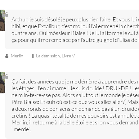
Arthur, je suis désolé je peux plus rien faire. Et vous lui r
bibi, et que Excalibur, c'est moi qui l'ai emmené la cher
quatre ans. Oui môssieur Blaise ! Je lui ai torché le cul à
ça pour qu'il me remplace par l'autre guignol d'Elias de 
Merlin
La démission,
Livre V
Ça fait des années que je me démène à apprendre des 
les étages. J'en ai marre ! Je suis druide ! DRUI-DE ! L
ne m'in-te-re-sse pas. Alors salut tout le monde je déser
Père Blaise: Et euh où est-ce que vous allez aller?] Ma
a deux ronds de bon sens on demande pas à un druide de
crétins ! La quasi-totalité de mes pouvoirs est annulée q
Merlin, il retourne à la belle étoile et si on vous deman
"merde".