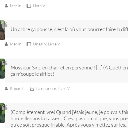
Merlin
Livre V
Un arbre ça pousse, c'est là où vous pourrez faire la dif
Merlin
Unagi V,
Livre V
Môssieur Sire, en chair et en personne ! […] (À Guethen
ça m'coupe le sifflet !
Roparzh
La nourrice,
Livre V
(Complètement ivre) Quand j'étais jeune, je pouvais fa
bouteille sans la casser... C'est pas compliqué, vous pr
qu'ce soit presque friable. Après vous y mettez sur les...