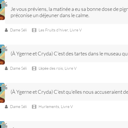
Je vous préviens, la matinée a eu sa bonne dose de pigno
préconise un déjeuner dans le calme.
Dame Séli
Les Fruits d’hiver,
Livre V
(À Ygerne et Cryda) C'est des tartes dans le museau qu
Dame Séli
L'épée des rois,
Livre V
(À Ygerne et Cryda) C'est qu'elles nous accuseraient de
Dame Séli
Hurlements,
Livre V