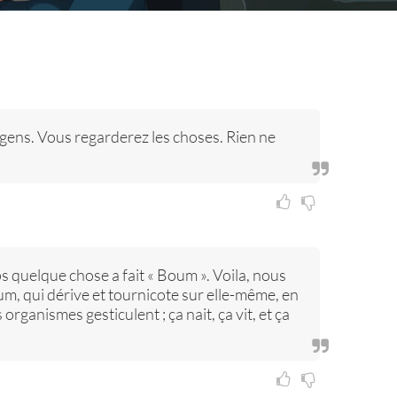
gens. Vous regarderez les choses. Rien ne
ps quelque chose a fait « Boum ». Voila, nous
m, qui dérive et tournicote sur elle-même, en
organismes gesticulent ; ça nait, ça vit, et ça