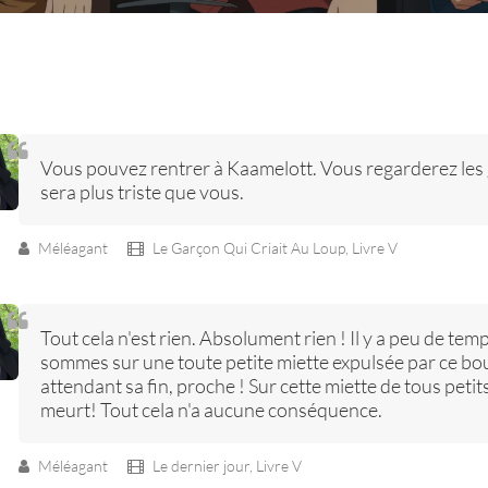
Vous pouvez rentrer à Kaamelott. Vous regarderez les 
sera plus triste que vous.
Méléagant
Le Garçon Qui Criait Au Loup,
Livre V
Tout cela n'est rien. Absolument rien ! Il y a peu de tem
sommes sur une toute petite miette expulsée par ce bou
attendant sa fin, proche ! Sur cette miette de tous petits 
meurt! Tout cela n'a aucune conséquence.
Méléagant
Le dernier jour,
Livre V