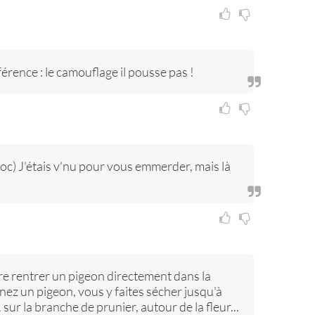
férence : le camouflage il pousse pas !
oc) J'étais v'nu pour vous emmerder, mais là
ire rentrer un pigeon directement dans la
enez un pigeon, vous y faites sécher jusqu'à
 sur la branche de prunier, autour de la fleur...