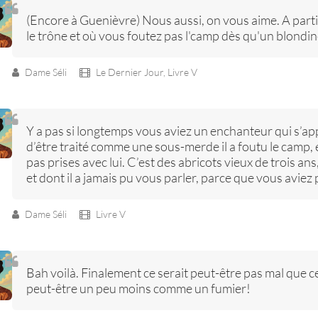
(Encore à Guenièvre) Nous aussi, on vous aime. A par
le trône et où vous foutez pas l'camp dès qu'un blondinet
Dame Séli
Le Dernier Jour,
Livre V
Y a pas si longtemps vous aviez un enchanteur qui s’ap
d’être traité comme une sous-merde il a foutu le camp, et 
pas prises avec lui. C’est des abricots vieux de trois an
et dont il a jamais pu vous parler, parce que vous aviez 
Dame Séli
Livre V
Bah voilà. Finalement ce serait peut-être pas mal que ce s
peut-être un peu moins comme un fumier!