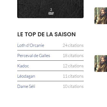
LE TOP DE LA SAISON
Loth d’Orcanie
24 citations
Perceval de Galles
18 citations
Kadoc
12 citations
Léodagan
11 citations
Dame Séli
10 citations