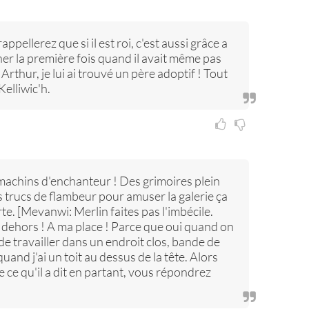
appellerez que si il est roi, c'est aussi grâce a
cher la première fois quand il avait même pas
 Arthur, je lui ai trouvé un père adoptif ! Tout
Kelliwic'h.
machins d'enchanteur ! Des grimoires plein
es trucs de flambeur pour amuser la galerie ça
te. [Mevanwi: Merlin faites pas l'imbécile.
is dehors ! A ma place ! Parce que oui quand on
 travailler dans un endroit clos, bande de
uand j'ai un toit au dessus de la tête. Alors
de ce qu'il a dit en partant, vous répondrez