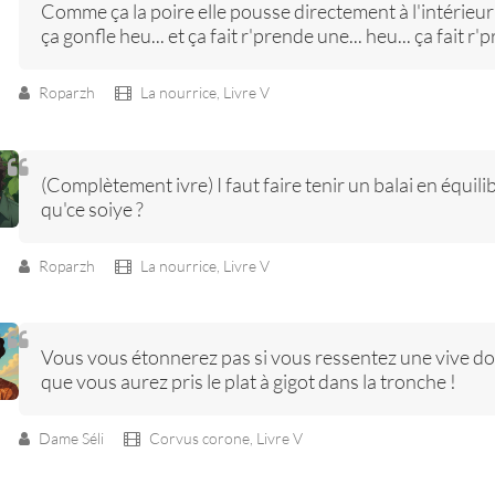
Comme ça la poire elle pousse directement à l'intérieur d
ça gonfle heu... et ça fait r'prende une... heu... ça fait r
Roparzh
La nourrice,
Livre V
(Complètement ivre) I faut faire tenir un balai en équilibr
qu'ce soiye ?
Roparzh
La nourrice,
Livre V
Vous vous étonnerez pas si vous ressentez une vive do
que vous aurez pris le plat à gigot dans la tronche !
Dame Séli
Corvus corone,
Livre V